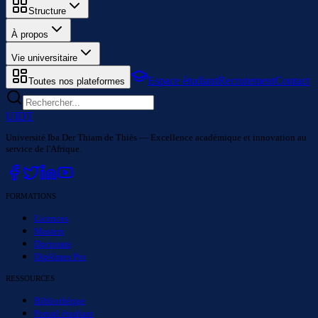
Structure
À propos
Vie universitaire
Espace étudiant
Recrutement
Contact
Toutes nos plateformes
UIDT
Université Iba Der Thiam de Thiès — Excellence académique et innovation au
service de l'Afrique.
FORMATIONS
Licences
Masters
Doctorats
Diplômes Pro
RESSOURCES
Bibliothèque
Portail étudiant