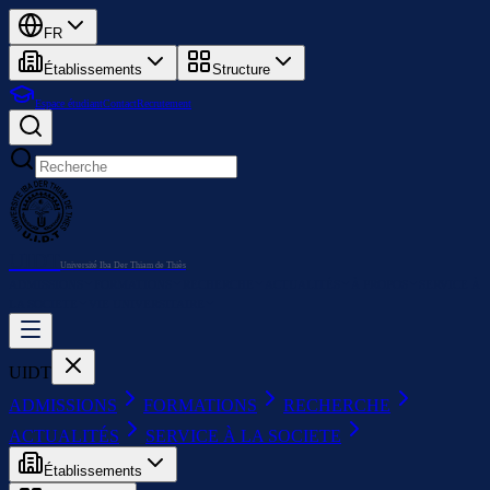
FR
Établissements
Structure
Espace étudiant
Contact
Recrutement
UIDT
Université Iba Der Thiam de Thiès
ADMISSIONS
FORMATIONS
RECHERCHE
ACTUALITÉS
À PROPOS
SERVICE À
LA SOCIETE
VIE UNIVERSITAIRE
UIDT
ADMISSIONS
FORMATIONS
RECHERCHE
ACTUALITÉS
SERVICE À LA SOCIETE
Établissements