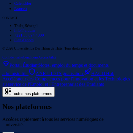
Calendrier
Bourses
CONTACT
Thiès, Sénégal
info@uidt.sn
+221 33 894 4000
Plan d'accès
©
2026
Université Iba Der Thiam de Thiès. Tous droits réservés.
Confidentialité
Conditions
Accessibilité
Portail Étudiant
Notes, emploi du temps et documents
administratifs.
AAR UIDT
Signalisation
HACIT
Hub
Accélérateur des Competences pour l'Innovation et les Technologies
au service de l'Emploi et l'Entreprenariat des Etudiants
Toutes nos plateformes
Nos plateformes
Accédez rapidement à tous les services numériques de
l'université.