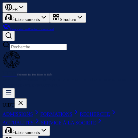
FR
Établissements
Structure
Espace étudiant
Contact
Recrutement
UIDT
Université Iba Der Thiam de Thiès
ADMISSIONS
FORMATIONS
RECHERCHE
ACTUALITÉS
À PROPOS
SERVICE À
LA SOCIETE
VIE UNIVERSITAIRE
UIDT
ADMISSIONS
FORMATIONS
RECHERCHE
ACTUALITÉS
SERVICE À LA SOCIETE
Établissements