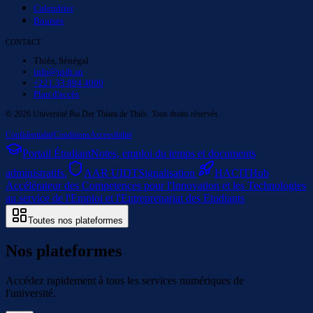
Calendrier
Bourses
CONTACT
Thiès, Sénégal
info@uidt.sn
+221 33 894 4000
Plan d'accès
©
2026
Université Iba Der Thiam de Thiès. Tous droits réservés.
Confidentialité
Conditions
Accessibilité
Portail Étudiant
Notes, emploi du temps et documents
administratifs.
AAR UIDT
Signalisation
HACIT
Hub
Accélérateur des Competences pour l'Innovation et les Technologies
au service de l'Emploi et l'Entreprenariat des Etudiants
Toutes nos plateformes
Nos plateformes
Accédez rapidement à tous les services numériques de
l'université.