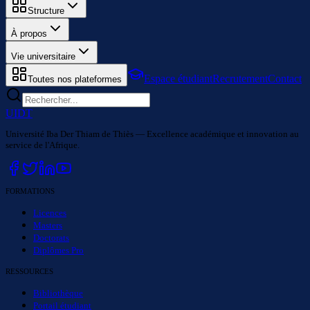
Structure
À propos
Vie universitaire
Espace étudiant
Recrutement
Contact
Toutes nos plateformes
UIDT
Université Iba Der Thiam de Thiès — Excellence académique et innovation au
service de l'Afrique.
FORMATIONS
Licences
Masters
Doctorats
Diplômes Pro
RESSOURCES
Bibliothèque
Portail étudiant