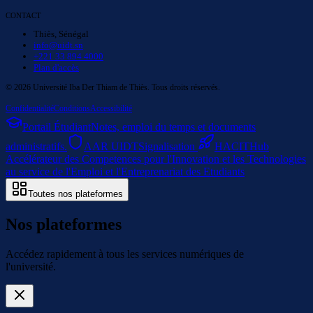
CONTACT
Thiès, Sénégal
info@uidt.sn
+221 33 894 4000
Plan d'accès
©
2026
Université Iba Der Thiam de Thiès. Tous droits réservés.
Confidentialité
Conditions
Accessibilité
Portail Étudiant
Notes, emploi du temps et documents
administratifs.
AAR UIDT
Signalisation
HACIT
Hub
Accélérateur des Competences pour l'Innovation et les Technologies
au service de l'Emploi et l'Entreprenariat des Etudiants
Toutes nos plateformes
Nos plateformes
Accédez rapidement à tous les services numériques de
l'université.