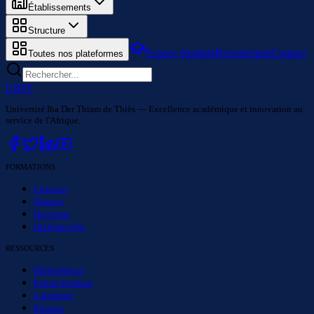
Établissements
Structure
Espace étudiant
Recrutement
Contact
Toutes nos plateformes
UIDT
Université Iba Der Thiam de Thiès — Excellence académique et innovation au
service de l'Afrique.
FORMATIONS
Licences
Masters
Doctorats
Diplômes Pro
RESSOURCES
Bibliothèque
Portail étudiant
Calendrier
Bourses