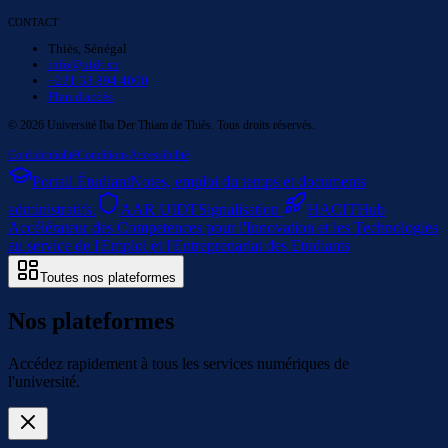
CONTACT
Thiès, Sénégal
info@uidt.sn
+221 33 894 4000
Plan d'accès
©
2026
Université Iba Der Thiam de Thiès. Tous droits réservés.
Confidentialité
Conditions
Accessibilité
Portail Étudiant
Notes, emploi du temps et documents
administratifs.
AAR UIDT
Signalisation
HACIT
Hub
Accélérateur des Competences pour l'Innovation et les Technologies
au service de l'Emploi et l'Entreprenariat des Etudiants
Toutes nos plateformes
Nos plateformes
Accédez rapidement à tous les services numériques de
l'université.