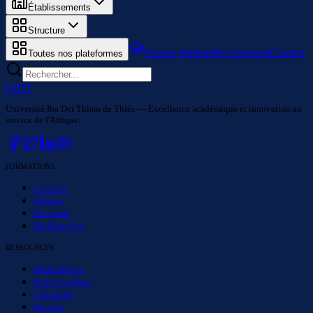
Établissements
Structure
Espace étudiant
Recrutement
Contact
Toutes nos plateformes
UIDT
Université Iba Der Thiam de Thiès — Excellence académique et innovation au
service de l'Afrique.
FORMATIONS
Licences
Masters
Doctorats
Diplômes Pro
RESSOURCES
Bibliothèque
Portail étudiant
Calendrier
Bourses