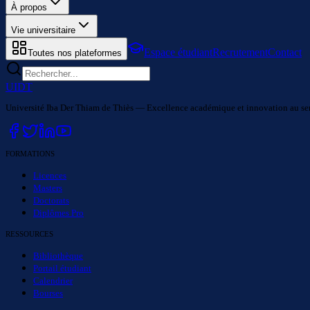
À propos
Vie universitaire
Espace étudiant
Recrutement
Contact
Toutes nos plateformes
UIDT
Université Iba Der Thiam de Thiès — Excellence académique et innovation au serv
FORMATIONS
Licences
Masters
Doctorats
Diplômes Pro
RESSOURCES
Bibliothèque
Portail étudiant
Calendrier
Bourses