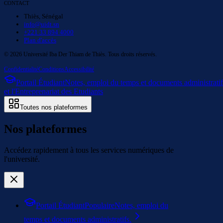
CONTACT
Thiès, Sénégal
info@uidt.sn
+221 33 894 4000
Plan d'accès
©
2026
Université Iba Der Thiam de Thiès. Tous droits réservés.
Confidentialité
Conditions
Accessibilité
Portail Étudiant
Notes, emploi du temps et documents administratif
et l'Entreprenariat des Etudiants
Toutes nos plateformes
Nos plateformes
Accédez rapidement à tous les services numériques de
l'université.
Portail Étudiant
Populaire
Notes, emploi du
temps et documents administratifs.