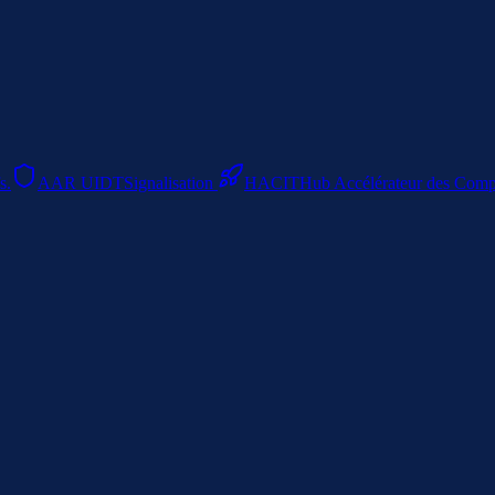
s.
AAR UIDT
Signalisation
HACIT
Hub Accélérateur des Compet