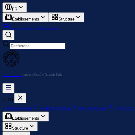
FR
Établissements
Structure
Espace étudiant
Contact
Recrutement
UIDT
Université Iba Der Thiam de Thiès
ADMISSIONS
FORMATIONS
RECHERCHE
ACTUALITÉS
À PROPOS
SER
UIDT
ADMISSIONS
FORMATIONS
RECHERCHE
ACTUAL
Établissements
Structure