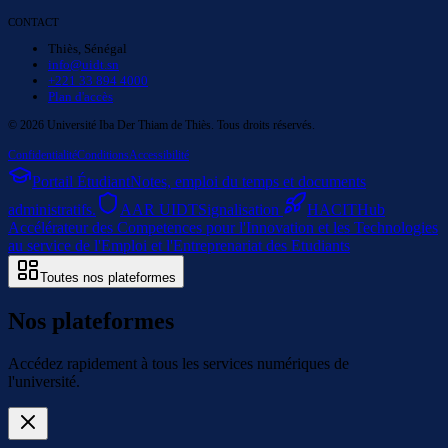
CONTACT
Thiès, Sénégal
info@uidt.sn
+221 33 894 4000
Plan d'accès
©
2026
Université Iba Der Thiam de Thiès. Tous droits réservés.
Confidentialité
Conditions
Accessibilité
Portail Étudiant
Notes, emploi du temps et documents
administratifs.
AAR UIDT
Signalisation
HACIT
Hub
Accélérateur des Competences pour l'Innovation et les Technologies
au service de l'Emploi et l'Entreprenariat des Etudiants
Toutes nos plateformes
Nos plateformes
Accédez rapidement à tous les services numériques de
l'université.