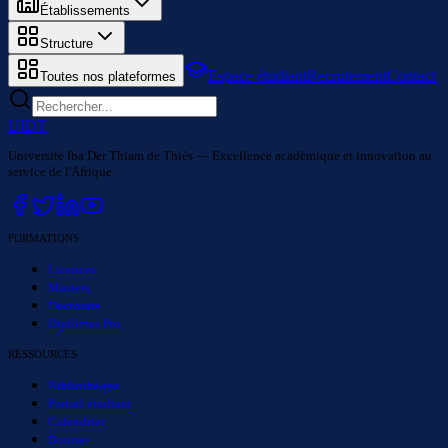
Établissements
Structure
Espace étudiant
Recrutement
Contact
Toutes nos plateformes
UIDT
Université Iba Der Thiam de Thiès — Excellence académique et innovation au
service de l'Afrique.
FORMATIONS
Licences
Masters
Doctorats
Diplômes Pro
RESSOURCES
Bibliothèque
Portail étudiant
Calendrier
Bourses