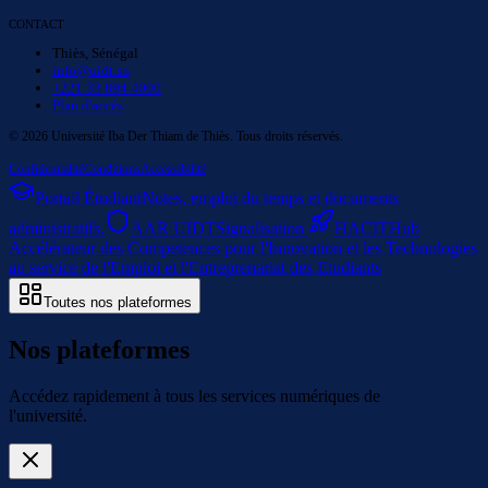
CONTACT
Thiès, Sénégal
info@uidt.sn
+221 33 894 4000
Plan d'accès
©
2026
Université Iba Der Thiam de Thiès. Tous droits réservés.
Confidentialité
Conditions
Accessibilité
Portail Étudiant
Notes, emploi du temps et documents
administratifs.
AAR UIDT
Signalisation
HACIT
Hub
Accélérateur des Competences pour l'Innovation et les Technologies
au service de l'Emploi et l'Entreprenariat des Etudiants
Toutes nos plateformes
Nos plateformes
Accédez rapidement à tous les services numériques de
l'université.