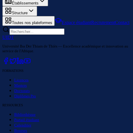
Établissements
Structure
Espace étudiant
Recrutement
Contact
Toutes nos plateformes
UIDT
Université Iba Der Thiam de Thiès — Excellence académique et innovation au
service de l'Afrique.
FORMATIONS
Licences
Masters
Doctorats
Diplômes Pro
RESSOURCES
Bibliothèque
Portail étudiant
Calendrier
Bourses