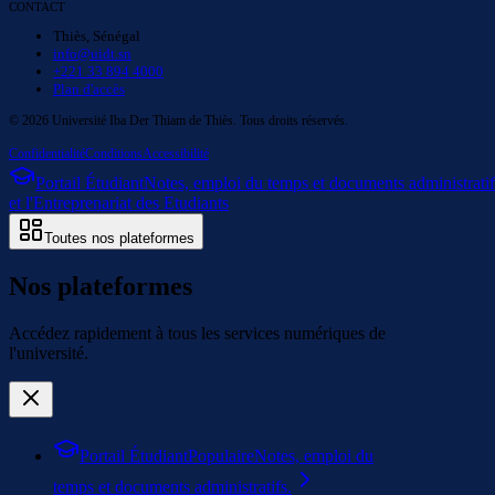
CONTACT
Thiès, Sénégal
info@uidt.sn
+221 33 894 4000
Plan d'accès
©
2026
Université Iba Der Thiam de Thiès. Tous droits réservés.
Confidentialité
Conditions
Accessibilité
Portail Étudiant
Notes, emploi du temps et documents administratif
et l'Entreprenariat des Etudiants
Toutes nos plateformes
Nos plateformes
Accédez rapidement à tous les services numériques de
l'université.
Portail Étudiant
Populaire
Notes, emploi du
temps et documents administratifs.