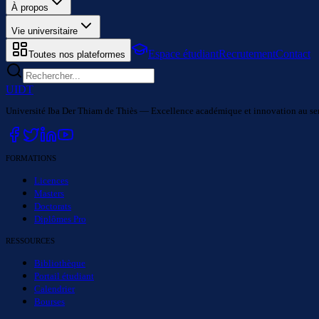
À propos
Vie universitaire
Espace étudiant
Recrutement
Contact
Toutes nos plateformes
UIDT
Université Iba Der Thiam de Thiès — Excellence académique et innovation au serv
FORMATIONS
Licences
Masters
Doctorats
Diplômes Pro
RESSOURCES
Bibliothèque
Portail étudiant
Calendrier
Bourses