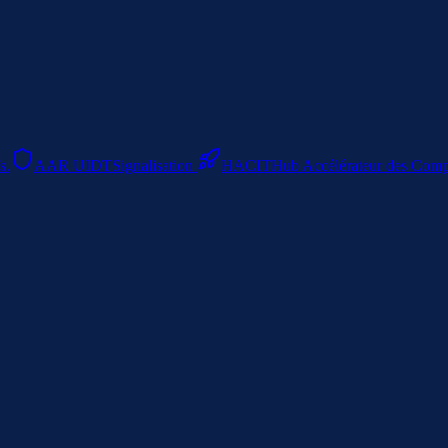
s.
AAR UIDT
Signalisation
HACIT
Hub Accélérateur des Compet