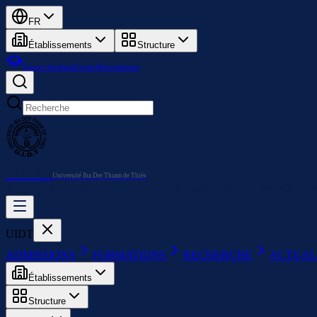
FR
Établissements
Structure
Espace étudiant
Contact
Recrutement
UIDT
Université Iba Der Thiam de Thiès
ADMISSIONS
FORMATIONS
RECHERCHE
ACTUALITÉS
À PROPOS
SER
UIDT
ADMISSIONS
FORMATIONS
RECHERCHE
ACTUAL
Établissements
Structure